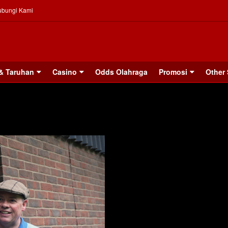
bungi Kami
 & Taruhan
Casino
Odds Olahraga
Promosi
Other 