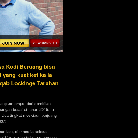
wa Kodi Beruang bisa
yang kuat ketika ia
aqab Lockinge Taruhan
angkan empat dari sembilan
ngan besar di tahun 2015. Ia
 Dua tingkat meskipun berjuang
but.
un lalu, di mana ia selesai
api Cox yakin dia bisa merespon.