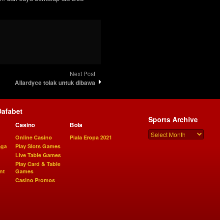
Next Post
Allardyce tolak untuk dibawa
Dafabet
Sports Archive
Casino
Bola
Online Casino
Piala Eropa 2021
aga
Play Slots Games
Live Table Games
Play Card & Table
nt
Games
Casino Promos