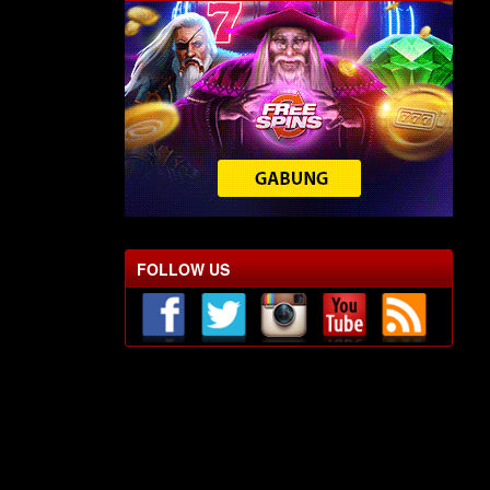
FOLLOW US