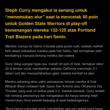
Steph Curry mengakui ia senang untuk
“menemukan alur” saat ia mencetak 40 poin
untuk Golden State Warriors di play-off
kemenangan mereka 132-125 atas Portland
Trail Blazers pada hari Senin.
Warriors menuju ke Game 4 berada pada posisi sulit, setelah melihat
letih dalam kekalahan mereka pada hari Sabtu, tapi terinspirasi oleh
kembalinya manusia bintang mereka dari cedera.
Curry hidup sampai hype-nya, meraih 40 poin di total, termasuk rekor
23 di lembur untuk memberikan pakaian California memimpin 3-1
dalam seri dan mempertahankan gelar mereka kembali ke jalur.
Mereka sekarang akan yakin pemesanan tempat mereka di final
Wilayah Barat melawan baik Spurs San Antonio atau Oklahoma City
Thunder, yang saat ini terikat pada 2-2. Setelah kembali, Curry rendah
hati tentang prestasinya dan mengatakan dia hanya senang telah
menemukan ritme setelah berjuang di awal kedatangannya.
“Saya hanya mencoba untuk memberikan apa pun energi saya harus