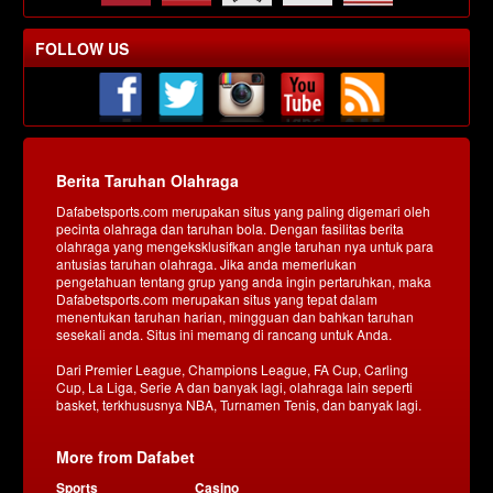
FOLLOW US
Berita Taruhan Olahraga
Dafabetsports.com merupakan situs yang paling digemari oleh
pecinta olahraga dan taruhan bola. Dengan fasilitas berita
olahraga yang mengeksklusifkan angle taruhan nya untuk para
antusias taruhan olahraga. Jika anda memerlukan
pengetahuan tentang grup yang anda ingin pertaruhkan, maka
Dafabetsports.com merupakan situs yang tepat dalam
menentukan taruhan harian, mingguan dan bahkan taruhan
sesekali anda. Situs ini memang di rancang untuk Anda.
Dari Premier League, Champions League, FA Cup, Carling
Cup, La Liga, Serie A dan banyak lagi, olahraga lain seperti
basket, terkhususnya NBA, Turnamen Tenis, dan banyak lagi.
More from Dafabet
Sports
Casino