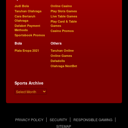
Judi Bola
Online Casino
Taruhan Olahraga
Play Slots Games
Cara Bertaruh
Live Table Games
Olahraga
Play Card & Table
Dafabet Payment
Games
Methods
Casino Promos
Sportsbook Promos
Bola
Others
Piala Eropa 2021
Taruhan Online
Online Games
Dafadolls
Olahraga NextBet
Sports Archive
PRIVACY POLICY
SECURITY
RESPONSIBLE GAMING
SITEMAP