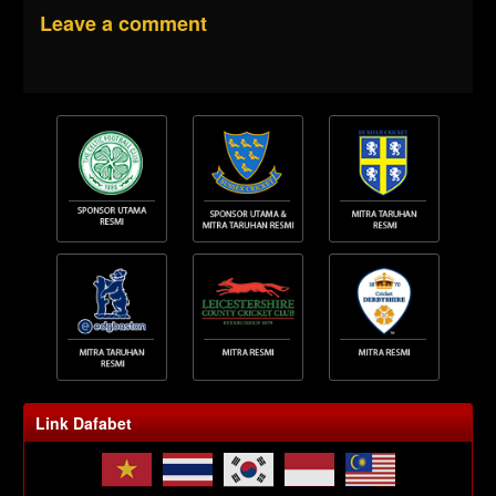
Leave a comment
Link Dafabet