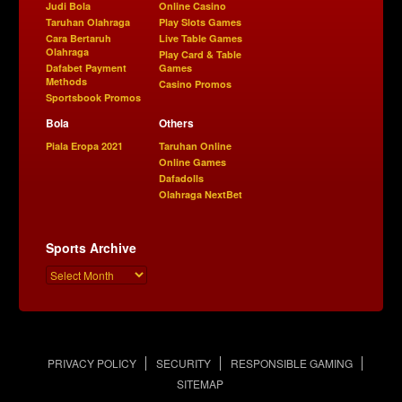
Judi Bola
Online Casino
Taruhan Olahraga
Play Slots Games
Cara Bertaruh
Live Table Games
Olahraga
Play Card & Table
Dafabet Payment
Games
Methods
Casino Promos
Sportsbook Promos
Bola
Others
Piala Eropa 2021
Taruhan Online
Online Games
Dafadolls
Olahraga NextBet
Sports Archive
PRIVACY POLICY
SECURITY
RESPONSIBLE GAMING
SITEMAP