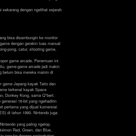
i sekarang dengan ngelihat sejarah
yang bisa disambungin ke monitor
i game dengan gerakin tuas manual
ing-pong, catur, shooting game,
elopor game arcade. Penemuan ini
itu, game-game arcade jadi makin
g belum bisa mereka mainin di
er game Jepang kayak Taito dan
game terkenal kayak Space
Man, Donkey Kong, sama Q*bert.
generasi 16-bit yang ngehadirin
it pertama yang dijual komersial.
ES) di tahun 1990. Nintendo juga
Nintendo yang paling ngetop.
Pokémon Red, Green, dan Blue,
in populer dengan peningkatan