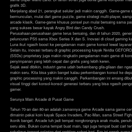
grafik 3D.
Menjelang abad 21, perangkat seluler jadi makin canggih. Game-game s
bermunculan, mulai dari game puzzle, game strategi multi-player, samp
arcade klasik. Game-game khusus ponsel pun mulai bersaing sama p
yang sukses besar kayak Angry Bird dan Candy Crush.
Perusahaan-perusahaan game terus bersaing, dan di tahun 2020, gener
peluncuran PS5 sama Xbox Series X dan S. Inovasi di cloud gaming 
Luna ikut ngasih boost ke pengalaman main game konsol lewat layanan
Selain itu, inovasi terbaru di graphic processing kayak Nvidia GEFOR
(SSDs) proprietary juga makin ningkatin pengalaman main game di ko
penyimpanan yang lebih cepat dan grafis yang lebih keren.
Sejak awal dibikin, industri game udah berkembang gila-gilaan dan n
makin seru. Kita bisa yakin banget kalau perkembangan konsol ke depa
graphic processing yang makin canggih. Perkembangan ini emang dibut
visual tinggi dari konsol-konsol generasi terbaru yang bisa ngasih peng
gamer.
Serunya Main Arcade di Pusat Game
Tahun 70-an dan 80-an adalah zamannya game Arcade sama game cente
dimainin pakai koin kayak Space Invaders, Pac-Man, sama Street Fight
ikonik banget. Arcade tuh jadi tempat nongkrongnya anak muda, penuh
seru abis. Bukan cuma tempat buat main, tapi juga tempat buat cari te
sekaligus tempat pelarian dari problem sehari-hari. Era ini nggak cuma 