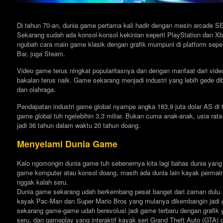
Di tahun 70-an, dunia game pertama kali hadir dengan mesin arcade 
Sekarang sudah ada konsol-konsol kekinian seperti PlayStation dan X
ngubah cara main game klasik dengan grafik mumpuni di platform sepe
Bar, juga Steam.
Video game terus ningkat popularitasnya dan dengan manfaat dari video
bakalan terus naik. Game sekarang menjadi industri yang lebih gede dib
dan olahraga.
Pendapatan industri game global nyampe angka 183,9 juta dolar AS di
game global tuh ngelebihin 3,3 miliar. Bukan cuma anak-anak, usia rata
jadi 36 tahun dalam waktu 20 tahun doang.
Menyelami Dunia Game
Kalo ngomongin dunia game tuh sebenernya kita lagi bahas dunia yang
game komputer atau konsol doang, masih ada dunia lain kayak permai
nggak kalah seru.
Dunia game sekarang udah berkembang pesat banget dari zaman dulu
kayak Pac-Man dan Super Mario Bros yang mulanya dikembangin jadi g
sekarang game-game udah berevolusi jadi game terbaru dengan grafik y
seru, dan gameplay yang interaktif kayak seri Grand Theft Auto (GTA) 