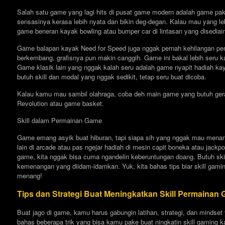
Salah satu game yang lagi hits di pusat game modern adalah game paka
sensasinya kerasa lebih nyata dan bikin deg-degan. Kalau mau yang le
game beneran kayak bowling atau bumper car di lintasan yang disediain
Game balapan kayak Need for Speed juga nggak pernah kehilangan pen
berkembang, grafisnya pun makin canggih. Game ini bakal lebih seru k
Game klasik lain yang nggak kalah seru adalah game nyapit hadiah ka
butuh skill dan modal yang nggak sedikit, tetap seru buat dicoba.
Kalau kamu mau sambil olahraga, coba deh main game yang butuh ge
Revolution atau game basket.
Skill dalam Permainan Game
Game emang asyik buat hiburan, tapi siapa sih yang nggak mau menan
lain di arcade atau pas ngejar hadiah di mesin capit boneka atau jackp
game, kita nggak bisa cuma ngandelin keberuntungan doang. Butuh skil
kemenangan yang diidam-idamkan. Yuk, kita bahas tips biar skill gam
menang!
Tips dan Strategi Buat Meningkatkan Skill Permainan
Buat jago di game, kamu harus gabungin latihan, strategi, dan mindset y
bahas beberapa trik yang bisa kamu pake buat ningkatin skill gaming 