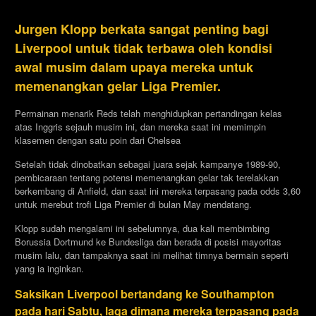
Jurgen Klopp berkata sangat penting bagi
Liverpool untuk tidak terbawa oleh kondisi
awal musim dalam upaya mereka untuk
memenangkan gelar Liga Premier.
Permainan menarik Reds telah menghidupkan pertandingan kelas
atas Inggris sejauh musim ini, dan mereka saat ini memimpin
klasemen dengan satu poin dari Chelsea
Setelah tidak dinobatkan sebagai juara sejak kampanye 1989-90,
pembicaraan tentang potensi memenangkan gelar tak terelakkan
berkembang di Anfield, dan saat ini mereka terpasang pada odds 3,60
untuk merebut trofi Liga Premier di bulan May mendatang.
Klopp sudah mengalami ini sebelumnya, dua kali membimbing
Borussia Dortmund ke Bundesliga dan berada di posisi mayoritas
musim lalu, dan tampaknya saat ini melihat timnya bermain seperti
yang ia inginkan.
Saksikan Liverpool bertandang ke Southampton
pada hari Sabtu, laga dimana mereka terpasang pada