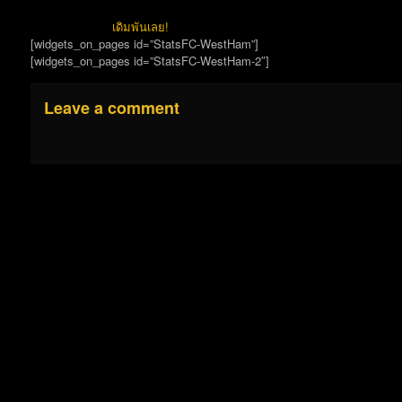
เดิมพันเลย!
[widgets_on_pages id=”StatsFC-WestHam”]
[widgets_on_pages id=”StatsFC-WestHam-2″]
Leave a comment