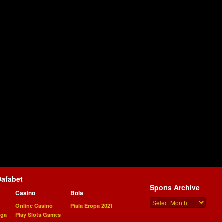
Dafabet
Sports Archive
Casino
Bola
Online Casino
Piala Eropa 2021
aga
Play Slots Games