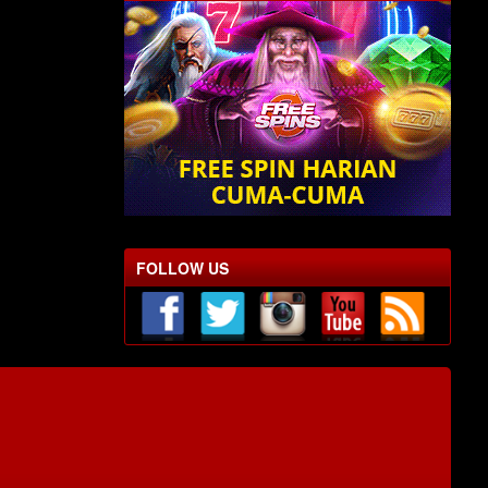
FOLLOW US