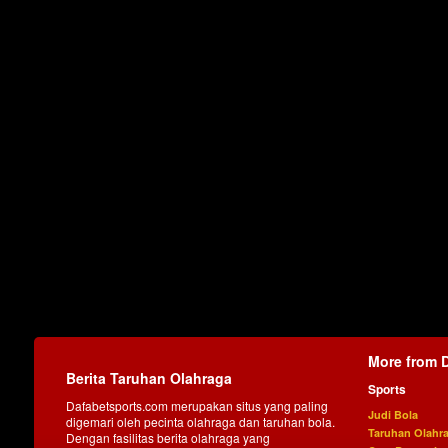
More from 
Berita Taruhan Olahraga
Sports
Dafabetsports.com merupakan situs yang paling
Judi Bola
digemari oleh pecinta olahraga dan taruhan bola.
Taruhan Olahr
Dengan fasilitas berita olahraga yang