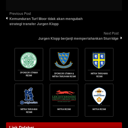
Previous Post
Kemunduran Turf Moor tidak akan mengubah
strategi transfer Jurgen Klopp
Next Post
Jurgen Klopp berjanji mempertahankan Sturridge
Link Dafabet