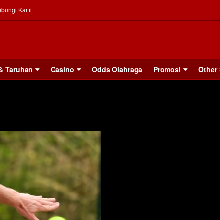
bungi Kami
 & Taruhan
Casino
Odds Olahraga
Promosi
Other 