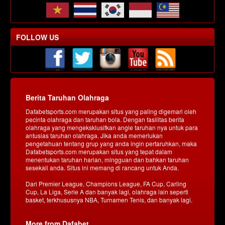
FOLLOW US
Berita Taruhan Olahraga
Dafabetsports.com merupakan situs yang paling digemari oleh
pecinta olahraga dan taruhan bola. Dengan fasilitas berita
olahraga yang mengeksklusifkan angle taruhan nya untuk para
antusias taruhan olahraga. Jika anda memerlukan
pengetahuan tentang grup yang anda ingin pertaruhkan, maka
Dafabetsports.com merupakan situs yang tepat dalam
menentukan taruhan harian, mingguan dan bahkan taruhan
sesekali anda. Situs ini memang di rancang untuk Anda.
Dari Premier League, Champions League, FA Cup, Carling
Cup, La Liga, Serie A dan banyak lagi, olahraga lain seperti
basket, terkhususnya NBA, Turnamen Tenis, dan banyak lagi.
More from Dafabet