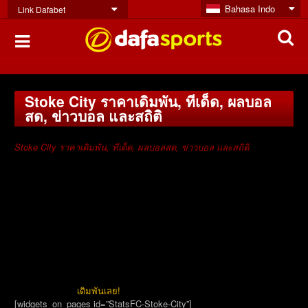
Bahasa Indo
Link Dafabet
Stoke City ราคาเดิมพัน, ทีเด็ด, ผลบอล
สด, ข่าวบอล และสถิติ
Stoke City ราคาเดิมพัน, ทีเด็ด, ผลบอลสด, ข่าวบอล และสถิติ
เดิมพันเลย!
[widgets_on_pages id=”StatsFC-Stoke-City”]