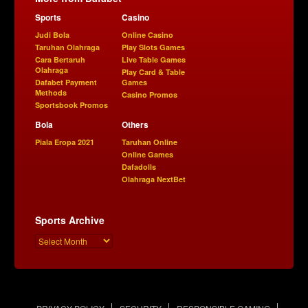
Sports
Casino
Judi Bola
Online Casino
Taruhan Olahraga
Play Slots Games
Cara Bertaruh
Live Table Games
Olahraga
Play Card & Table
Dafabet Payment
Games
Methods
Casino Promos
Sportsbook Promos
Bola
Others
Piala Eropa 2021
Taruhan Online
Online Games
Dafadolls
Olahraga NextBet
Sports Archive