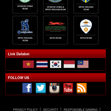
Link Dafabet
FOLLOW US
PRIVACY POLICY
SECURITY
RESPONSIBLE GAMING