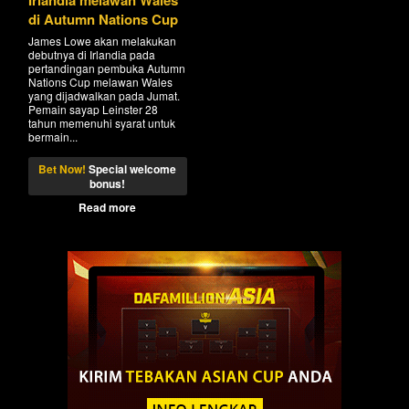
di Autumn Nations Cup
James Lowe akan melakukan
debutnya di Irlandia pada
pertandingan pembuka Autumn
Nations Cup melawan Wales
yang dijadwalkan pada Jumat.
Pemain sayap Leinster 28
tahun memenuhi syarat untuk
bermain...
Bet Now!
Special welcome
bonus!
Read more