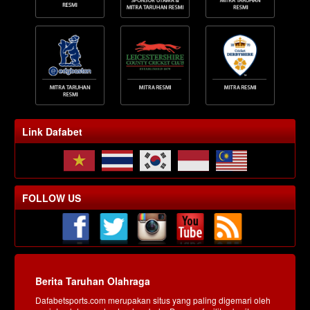
Link Dafabet
FOLLOW US
Berita Taruhan Olahraga
Dafabetsports.com merupakan situs yang paling digemari oleh