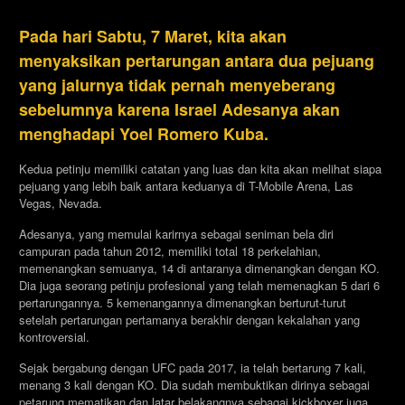
Pada hari Sabtu, 7 Maret, kita akan
menyaksikan pertarungan antara dua pejuang
yang jalurnya tidak pernah menyeberang
sebelumnya karena Israel Adesanya akan
menghadapi Yoel Romero Kuba.
Kedua petinju memiliki catatan yang luas dan kita akan melihat siapa
pejuang yang lebih baik antara keduanya di T-Mobile Arena, Las
Vegas, Nevada.
Adesanya, yang memulai karirnya sebagai seniman bela diri
campuran pada tahun 2012, memiliki total 18 perkelahian,
memenangkan semuanya, 14 di antaranya dimenangkan dengan KO.
Dia juga seorang petinju profesional yang telah memenagkan 5 dari 6
pertarungannya. 5 kemenangannya dimenangkan berturut-turut
setelah pertarungan pertamanya berakhir dengan kekalahan yang
kontroversial.
Sejak bergabung dengan UFC pada 2017, ia telah bertarung 7 kali,
menang 3 kali dengan KO. Dia sudah membuktikan dirinya sebagai
petarung mematikan dan latar belakangnya sebagai kickboxer juga