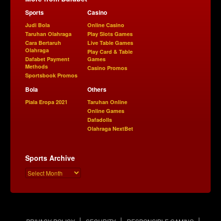
Sports
Casino
Judi Bola
Online Casino
Taruhan Olahraga
Play Slots Games
Cara Bertaruh
Live Table Games
Olahraga
Play Card & Table
Dafabet Payment
Games
Methods
Casino Promos
Sportsbook Promos
Bola
Others
Piala Eropa 2021
Taruhan Online
Online Games
Dafadolls
Olahraga NextBet
Sports Archive