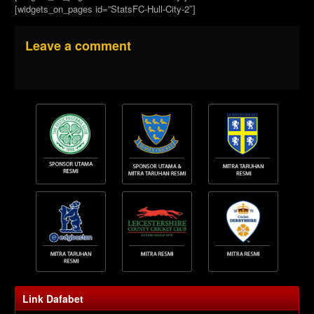
[widgets_on_pages id=”StatsFC-Hull-City-2″]
Leave a comment
Link Dafabet