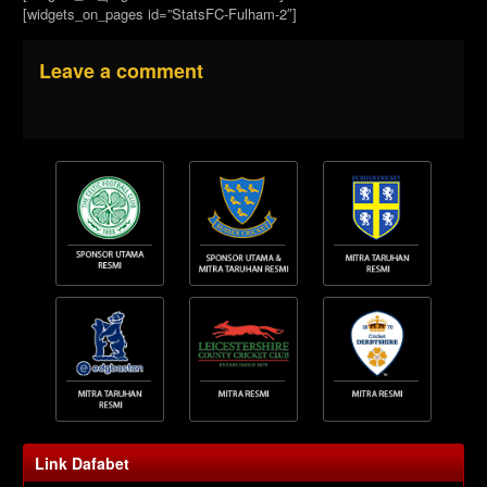
[widgets_on_pages id=”StatsFC-Fulham-2″]
Leave a comment
Link Dafabet