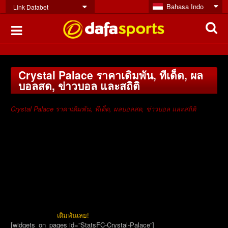
Bahasa Indo
Link Dafabet
Crystal Palace ราคาเดิมพัน, ทีเด็ด, ผล
บอลสด, ข่าวบอล และสถิติ
Crystal Palace ราคาเดิมพัน, ทีเด็ด, ผลบอลสด, ข่าวบอล และสถิติ
เดิมพันเลย!
[widgets_on_pages id=”StatsFC-Crystal-Palace”]