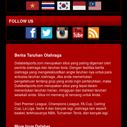
FOLLOW US
Berita Taruhan Olahraga
Dafabetsports.com merupakan situs yang paling digemari oleh
pecinta olahraga dan taruhan bola. Dengan fasilitas berita
olahraga yang mengeksklusifkan angle taruhan nya untuk para
antusias taruhan olahraga. Jika anda memerlukan
pengetahuan tentang grup yang anda ingin pertaruhkan, maka
Dafabetsports.com merupakan situs yang tepat dalam
menentukan taruhan harian, mingguan dan bahkan taruhan
sesekali anda. Situs ini memang di rancang untuk Anda.
Dari Premier League, Champions League, FA Cup, Carling
Cup, La Liga, Serie A dan banyak lagi, olahraga lain seperti
basket, terkhususnya NBA, Turnamen Tenis, dan banyak lagi.
More from Dafabet