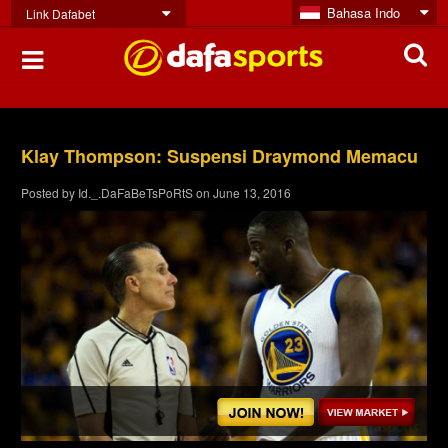
Bahasa Indo
Link Dafabet
Klay Thompson: Suspensi Draymond Memacu
Posted by
Id._.DaFaBeTsPoRtS
on
June 13, 2016