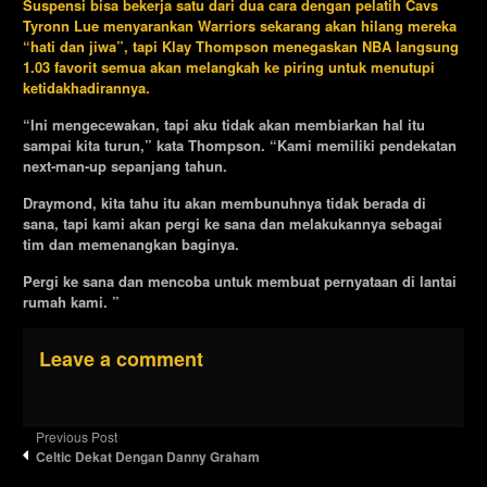
Suspensi bisa bekerja satu dari dua cara dengan pelatih Cavs
Tyronn Lue menyarankan Warriors sekarang akan hilang mereka
“hati dan jiwa”, tapi Klay Thompson menegaskan NBA langsung
1.03 favorit semua akan melangkah ke piring untuk menutupi
ketidakhadirannya.
“Ini mengecewakan, tapi aku tidak akan membiarkan hal itu
sampai kita turun,” kata Thompson. “Kami memiliki pendekatan
next-man-up sepanjang tahun.
Draymond, kita tahu itu akan membunuhnya tidak berada di
sana, tapi kami akan pergi ke sana dan melakukannya sebagai
tim dan memenangkan baginya.
Pergi ke sana dan mencoba untuk membuat pernyataan di lantai
rumah kami. ”
Leave a comment
Previous Post
Celtic Dekat Dengan Danny Graham