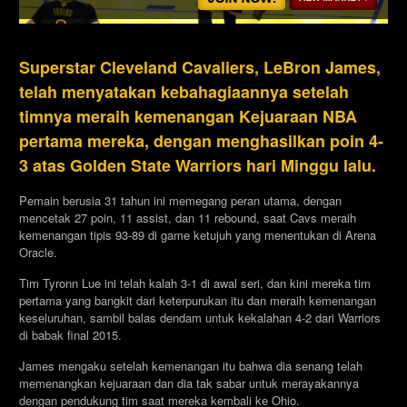
Superstar Cleveland Cavaliers, LeBron James,
telah menyatakan kebahagiaannya setelah
timnya meraih kemenangan Kejuaraan NBA
pertama mereka, dengan menghasilkan poin 4-
3 atas Golden State Warriors hari Minggu lalu.
Pemain berusia 31 tahun ini memegang peran utama, dengan
mencetak 27 poin, 11 assist, dan 11 rebound, saat Cavs meraih
kemenangan tipis 93-89 di game ketujuh yang menentukan di Arena
Oracle.
Tim Tyronn Lue ini telah kalah 3-1 di awal seri, dan kini mereka tim
pertama yang bangkit dari keterpurukan itu dan meraih kemenangan
keseluruhan, sambil balas dendam untuk kekalahan 4-2 dari Warriors
di babak final 2015.
James mengaku setelah kemenangan itu bahwa dia senang telah
memenangkan kejuaraan dan dia tak sabar untuk merayakannya
dengan pendukung tim saat mereka kembali ke Ohio.