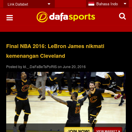
Bahasa Indo
Link Dafabet
Final NBA 2016: LeBron James nikmati
kemenangan Cleveland
Posted by
Id._.DaFaBeTsPoRtS
on
June 20, 2016