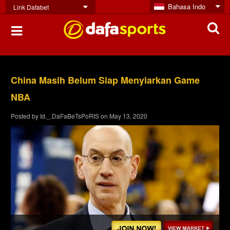
Bahasa Indo
Link Dafabet
China Masih Belum Siap Menyiarkan Game
NBA
Posted by
Id._.DaFaBeTsPoRtS
on
May 13, 2020