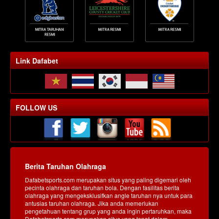
Link Dafabet
FOLLOW US
Berita Taruhan Olahraga
Dafabetsports.com merupakan situs yang paling digemari oleh
pecinta olahraga dan taruhan bola. Dengan fasilitas berita
olahraga yang mengeksklusifkan angle taruhan nya untuk para
antusias taruhan olahraga. Jika anda memerlukan
pengetahuan tentang grup yang anda ingin pertaruhkan, maka
Dafabetsports.com merupakan situs yang tepat dalam