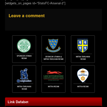
[widgets_on_pages id=”StatsFC-Arsenal-2″]
Leave a comment
Link Dafabet