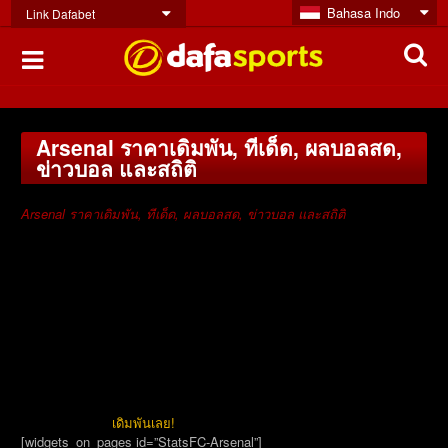
Bahasa Indo
Link Dafabet
Arsenal ราคาเดิมพัน, ทีเด็ด, ผลบอลสด,
ข่าวบอล และสถิติ
Arsenal ราคาเดิมพัน, ทีเด็ด, ผลบอลสด, ข่าวบอล และสถิติ
เดิมพันเลย!
[widgets_on_pages id=”StatsFC-Arsenal”]