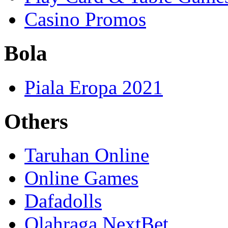
Casino Promos
Bola
Piala Eropa 2021
Others
Taruhan Online
Online Games
Dafadolls
Olahraga NextBet